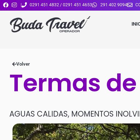
|
|
0291 451 4832 / 0291 451 4653
291 402 9094
C
INI
Volver
Termas de
AGUAS CALIDAS, MOMENTOS INOLVI