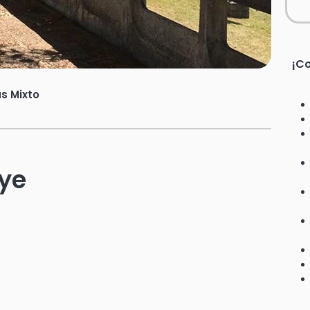
¡Co
s Mixto
uye