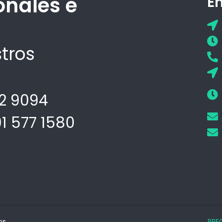
onales e
E
tros
02 9094
91 577 1580
os.
PRE