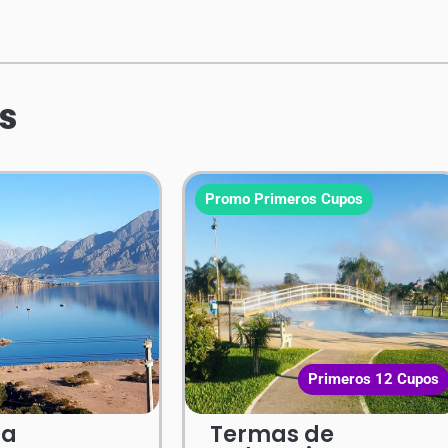
s
Promo Primeros Cupos
Primeros 12 Cupos
za
Termas de