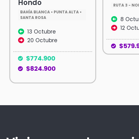
Hondo
RUTA 3 - NO
BAHÍA BLANCA • PUNTA ALTA •
SANTA ROSA
8 Octu
12 Oct
13 Octubre
20 Octubre
$579.
$774.900
$824.900