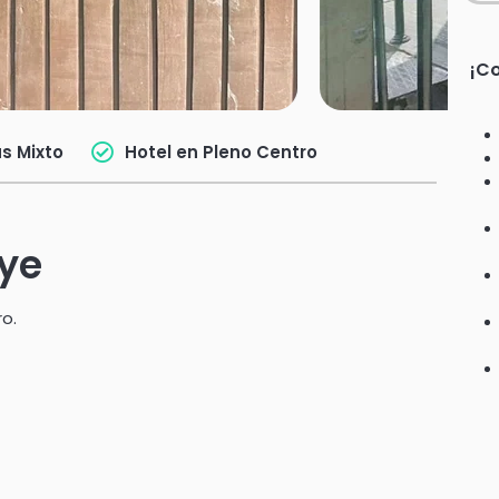
¡Co
s Mixto
Hotel en Pleno Centro
uye
o.