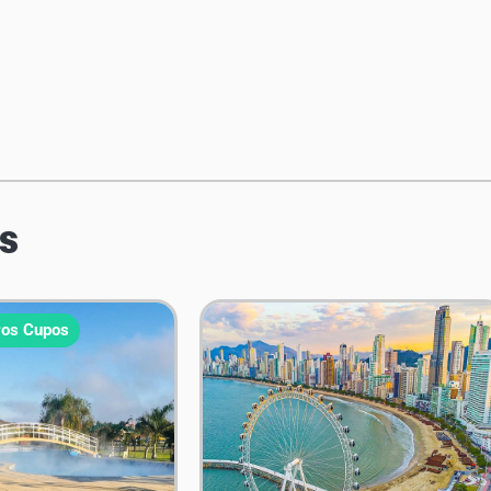
s
os Cupos