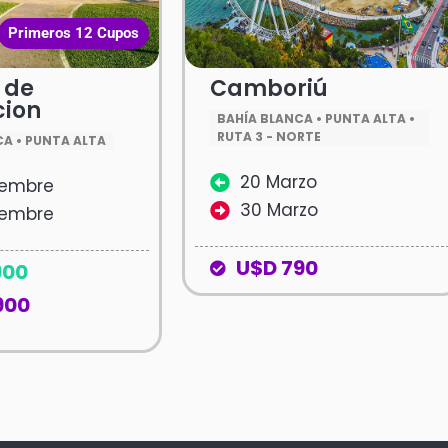
Primeros 12 Cupos
 de
Camboriú
cion
BAHÍA BLANCA • PUNTA ALTA •
RUTA 3 - NORTE
CA • PUNTA ALTA
20 Marzo
iembre
30 Marzo
iembre
U$D 790
900
900