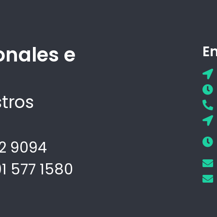
onales e
E
tros
02 9094
91 577 1580