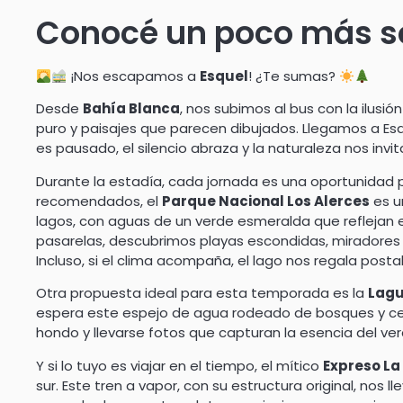
Conocé un poco más so
¡Nos escapamos a
Esquel
! ¿Te sumas?
Desde
Bahía Blanca
, nos subimos al bus con la ilusi
puro y paisajes que parecen dibujados. Llegamos a Esqu
es pausado, el silencio abraza y la naturaleza nos inv
Durante la estadía, cada jornada es una oportunidad 
recomendados, el
Parque Nacional Los Alerces
es u
lagos, con aguas de un verde esmeralda que reflejan 
pasarelas, descubrimos playas escondidas, miradores
Incluso, si el clima acompaña, el lago nos regala postal
Otra propuesta ideal para esta temporada es la
Lagu
espera este espejo de agua rodeado de bosques y cerro
hondo y llevarse fotos que capturan la esencia del ve
Y si lo tuyo es viajar en el tiempo, el mítico
Expreso La
sur. Este tren a vapor, con su estructura original, nos 