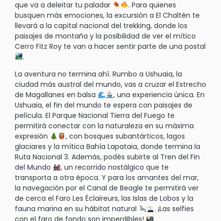
que va a deleitar tu paladar
. Para quienes
busquen más emociones, la excursión a El Chaltén te
llevará a la capital nacional del trekking, donde los
paisajes de montaña y la posibilidad de ver el mítico
Cerro Fitz Roy te van a hacer sentir parte de una postal
.
La aventura no termina ahí. Rumbo a Ushuaia, la
ciudad más austral del mundo, vas a cruzar el Estrecho
de Magallanes en balsa
, una experiencia única. En
Ushuaia, el fin del mundo te espera con paisajes de
película. El Parque Nacional Tierra del Fuego te
permitirá conectar con la naturaleza en su máxima
expresión
, con bosques subantárticos, lagos
glaciares y la mítica Bahía Lapataia, donde termina la
Ruta Nacional 3. Además, podés subirte al Tren del Fin
del Mundo
, un recorrido nostálgico que te
transporta a otra época. Y para los amantes del mar,
la navegación por el Canal de Beagle te permitirá ver
de cerca el Faro Les Éclaireurs, las Islas de Lobos y la
fauna marina en su hábitat natural
. ¡Las selfies
con el faro de fondo son imperdibles!