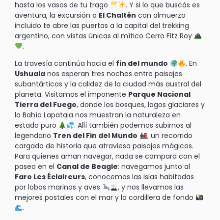
hasta los vasos de tu trago
. Y si lo que buscás es
aventura, la excursión a
El Chaltén
con almuerzo
incluido te abre las puertas a la capital del trekking
argentino, con vistas únicas al mítico Cerro Fitz Roy
.
La travesía continúa hacia el
fin del mundo
. En
Ushuaia
nos esperan tres noches entre paisajes
subantárticos y la calidez de la ciudad más austral del
planeta. Visitamos el imponente
Parque Nacional
Tierra del Fuego
, donde los bosques, lagos glaciares y
la Bahía Lapataia nos muestran la naturaleza en
estado puro
. Allí también podemos subirnos al
legendario
Tren del Fin del Mundo
, un recorrido
cargado de historia que atraviesa paisajes mágicos.
Para quienes aman navegar, nada se compara con el
paseo en el
Canal de Beagle
: navegamos junto al
Faro Les Éclaireurs
, conocemos las islas habitadas
por lobos marinos y aves
, y nos llevamos las
mejores postales con el mar y la cordillera de fondo
.