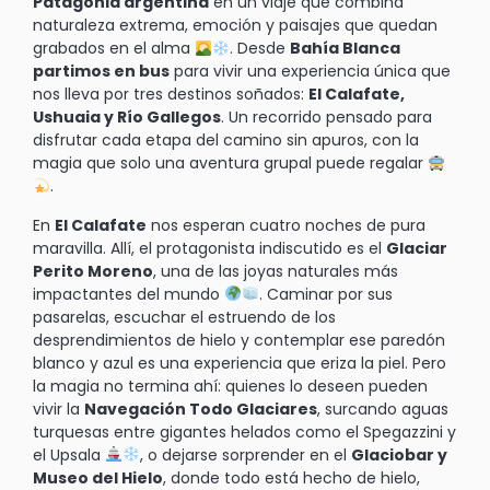
Patagonia argentina
en un viaje que combina
naturaleza extrema, emoción y paisajes que quedan
grabados en el alma
. Desde
Bahía Blanca
partimos en bus
para vivir una experiencia única que
nos lleva por tres destinos soñados:
El Calafate,
Ushuaia y Río Gallegos
. Un recorrido pensado para
disfrutar cada etapa del camino sin apuros, con la
magia que solo una aventura grupal puede regalar
.
En
El Calafate
nos esperan cuatro noches de pura
maravilla. Allí, el protagonista indiscutido es el
Glaciar
Perito Moreno
, una de las joyas naturales más
impactantes del mundo
. Caminar por sus
pasarelas, escuchar el estruendo de los
desprendimientos de hielo y contemplar ese paredón
blanco y azul es una experiencia que eriza la piel. Pero
la magia no termina ahí: quienes lo deseen pueden
vivir la
Navegación Todo Glaciares
, surcando aguas
turquesas entre gigantes helados como el Spegazzini y
el Upsala
, o dejarse sorprender en el
Glaciobar y
Museo del Hielo
, donde todo está hecho de hielo,