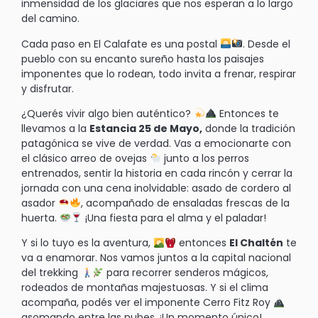
inmensidad de los glaciares que nos esperan a lo largo
del camino.
Cada paso en El Calafate es una postal
. Desde el
pueblo con su encanto sureño hasta los paisajes
imponentes que lo rodean, todo invita a frenar, respirar
y disfrutar.
¿Querés vivir algo bien auténtico?
Entonces te
llevamos a la
Estancia 25 de Mayo,
donde la tradición
patagónica se vive de verdad. Vas a emocionarte con
el clásico arreo de ovejas
junto a los perros
entrenados, sentir la historia en cada rincón y cerrar la
jornada con una cena inolvidable: asado de cordero al
asador
, acompañado de ensaladas frescas de la
huerta.
¡Una fiesta para el alma y el paladar!
Y si lo tuyo es la aventura,
entonces
El Chaltén
te
va a enamorar. Nos vamos juntos a la capital nacional
del trekking
para recorrer senderos mágicos,
rodeados de montañas majestuosas. Y si el clima
acompaña, podés ver el imponente Cerro Fitz Roy
asomando entre las nubes. ¡Un momento único!