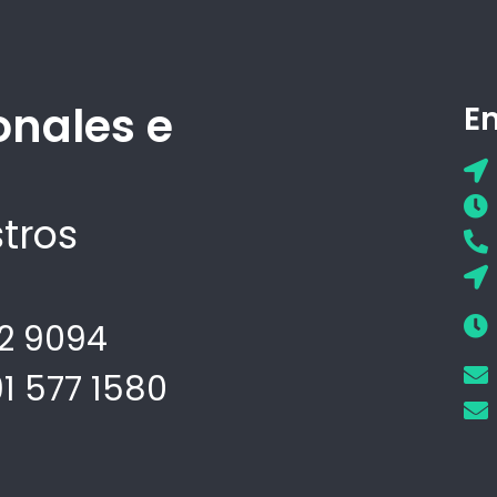
onales e
E
tros
02 9094
91 577 1580