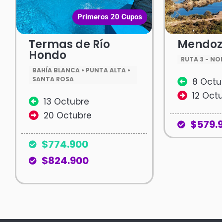
Primeros 20 Cupos
Termas de Río
Mendo
Hondo
RUTA 3 - NO
BAHÍA BLANCA • PUNTA ALTA •
SANTA ROSA
8 Octu
12 Oct
13 Octubre
20 Octubre
$579.
$774.900
$824.900