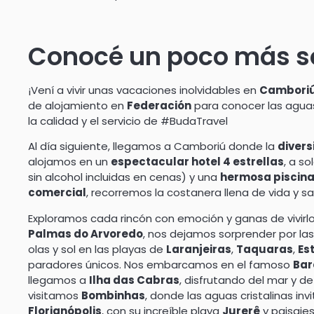
Conocé un poco más so
¡Vení a vivir unas vacaciones inolvidables en
Camboriú,
de alojamiento en
Federación
para conocer las aguas
la calidad y el servicio de #BudaTravel
Al día siguiente, llegamos a Camboriú donde la
divers
alojamos en un
espectacular hotel 4 estrellas
, a s
sin alcohol incluidas en cenas) y una
hermosa piscin
comercial
, recorremos la costanera llena de vida y 
Exploramos cada rincón con emoción y ganas de vivirl
Palmas do Arvoredo
, nos dejamos sorprender por las
olas y sol en las playas de
Laranjeiras
,
Taquaras
,
Es
paradores únicos. Nos embarcamos en el famoso
Bar
llegamos a
Ilha das Cabras
, disfrutando del mar y 
visitamos
Bombinhas
, donde las aguas cristalinas inv
Florianópolis
, con su increíble playa
Jurerê
y paisajes