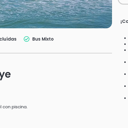
¡Co
cluídas
Bus Mixto
uye
 con piscina.