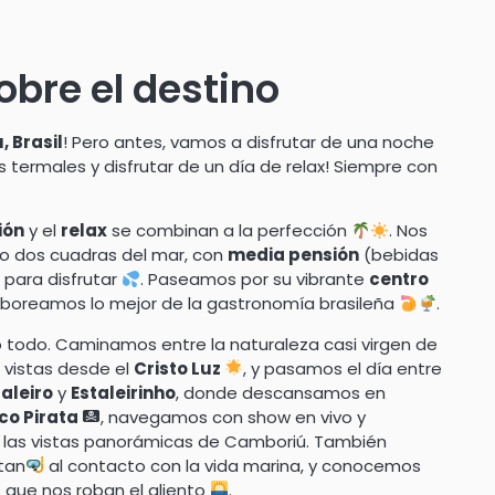
bre el destino
 Brasil
! Pero antes, vamos a disfrutar de una noche
 termales y disfrutar de un día de relax! Siempre con
ión
y el
relax
se combinan a la perfección
. Nos
olo dos cuadras del mar, con
media pensión
(bebidas
a
para disfrutar
. Paseamos por su vibrante
centro
saboreamos lo mejor de la gastronomía brasileña
.
o todo. Caminamos entre la naturaleza casi virgen de
 vistas desde el
Cristo Luz
, y pasamos el día entre
taleiro
y
Estaleirinho
, donde descansamos en
co Pirata
, navegamos con show en vivo y
de las vistas panorámicas de Camboriú. También
itan
al contacto con la vida marina, y conocemos
 que nos roban el aliento
.