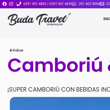
|
|
0291 451 4832 / 0291 451 4653
291 402 9094
C
INI
Volver
Camboriú 
¡SUPER CAMBORIÚ CON BEBIDAS INC