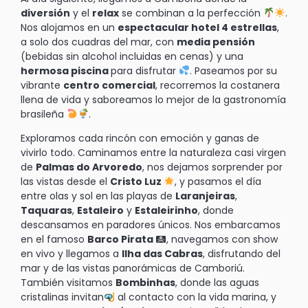
diversión
y el
relax
se combinan a la perfección
.
Nos alojamos en un
espectacular hotel 4 estrellas
,
a solo dos cuadras del mar, con
media pensión
(bebidas sin alcohol incluidas en cenas) y una
hermosa piscina
para disfrutar
. Paseamos por su
vibrante
centro comercial
, recorremos la costanera
llena de vida y saboreamos lo mejor de la gastronomía
brasileña
.
Exploramos cada rincón con emoción y ganas de
vivirlo todo. Caminamos entre la naturaleza casi virgen
de
Palmas do Arvoredo
, nos dejamos sorprender por
las vistas desde el
Cristo Luz
, y pasamos el día
entre olas y sol en las playas de
Laranjeiras
,
Taquaras
,
Estaleiro
y
Estaleirinho
, donde
descansamos en paradores únicos. Nos embarcamos
en el famoso
Barco Pirata
, navegamos con show
en vivo y llegamos a
Ilha das Cabras
, disfrutando del
mar y de las vistas panorámicas de Camboriú.
También visitamos
Bombinhas
, donde las aguas
cristalinas invitan
al contacto con la vida marina, y