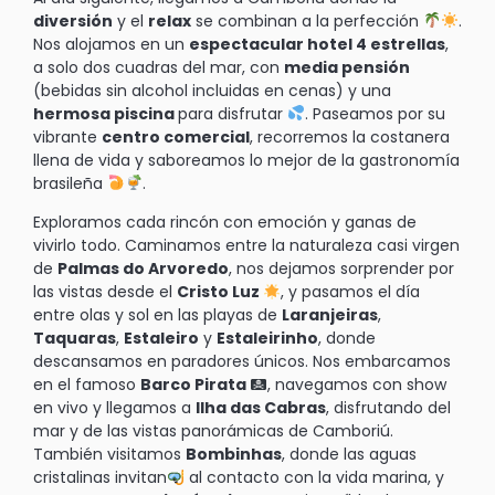
diversión
y el
relax
se combinan a la perfección
.
Nos alojamos en un
espectacular hotel 4 estrellas
,
a solo dos cuadras del mar, con
media pensión
(bebidas sin alcohol incluidas en cenas) y una
hermosa piscina
para disfrutar
. Paseamos por su
vibrante
centro comercial
, recorremos la costanera
llena de vida y saboreamos lo mejor de la gastronomía
brasileña
.
Exploramos cada rincón con emoción y ganas de
vivirlo todo. Caminamos entre la naturaleza casi virgen
de
Palmas do Arvoredo
, nos dejamos sorprender por
las vistas desde el
Cristo Luz
, y pasamos el día
entre olas y sol en las playas de
Laranjeiras
,
Taquaras
,
Estaleiro
y
Estaleirinho
, donde
descansamos en paradores únicos. Nos embarcamos
en el famoso
Barco Pirata
, navegamos con show
en vivo y llegamos a
Ilha das Cabras
, disfrutando del
mar y de las vistas panorámicas de Camboriú.
También visitamos
Bombinhas
, donde las aguas
cristalinas invitan
al contacto con la vida marina, y