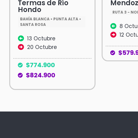
Termas de Río
Mendo
Hondo
RUTA 3 - NO
BAHÍA BLANCA • PUNTA ALTA •
SANTA ROSA
8 Octu
12 Oct
13 Octubre
20 Octubre
$579.
$774.900
$824.900