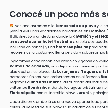
Conocé un poco más so
Nos adelantamos a la
temporada de playa
y lo s
¡Vení a vivir unas vacaciones inolvidables en
Camboriú,
bus
, directo a un destino donde la
diversión
y el
rela
un
espectacular hotel 4 estrellas
, a solo dos cuadr
incluidas en cenas) y una
hermosa piscina
para disfr
recorremos la costanera llena de vida y saboreamos l
Exploramos cada rincón con emoción y ganas de vivirl
Palmas do Arvoredo
, nos dejamos sorprender por las
olas y sol en las playas de
Laranjeiras
,
Taquaras
,
Es
paradores únicos. Nos embarcamos en el famoso
Bar
llegamos a
Ilha das Cabras
, disfrutando del mar y 
visitamos
Bombinhas
, donde las aguas cristalinas inv
Florianópolis
, con su increíble playa
Jurerê
y paisajes
Cada día en Camboriú es una nueva oportunidad para vi
calles, la belleza de sus playas y la calidez de su gent