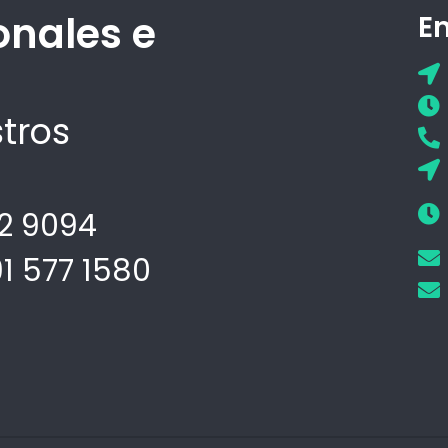
onales e
E
tros
02 9094
91 577 1580