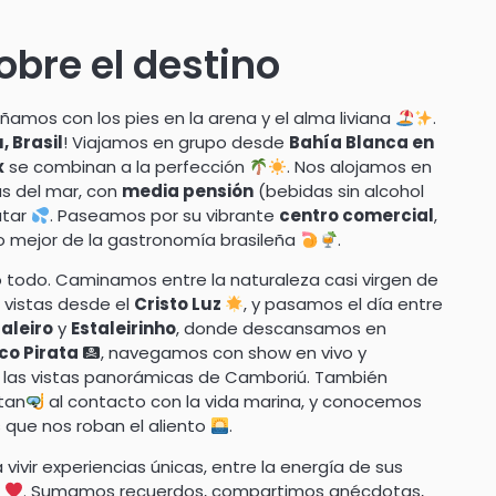
bre el destino
oñamos con los pies en la arena y el alma liviana
.
 Brasil
! Viajamos en grupo desde
Bahía Blanca en
x
se combinan a la perfección
. Nos alojamos en
as del mar, con
media pensión
(bebidas sin alcohol
utar
. Paseamos por su vibrante
centro comercial
,
o mejor de la gastronomía brasileña
.
o todo. Caminamos entre la naturaleza casi virgen de
 vistas desde el
Cristo Luz
, y pasamos el día entre
taleiro
y
Estaleirinho
, donde descansamos en
co Pirata
, navegamos con show en vivo y
de las vistas panorámicas de Camboriú. También
itan
al contacto con la vida marina, y conocemos
 que nos roban el aliento
.
vir experiencias únicas, entre la energía de sus
e
. Sumamos recuerdos, compartimos anécdotas,