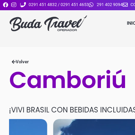
|
|
0291 451 4832 / 0291 451 4653
291 402 9094
C
INI
Volver
Camboriú
¡VIVI BRASIL CON BEBIDAS INCLUIDA