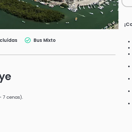
¡Co
cluídas
Bus Mixto
uye
 7 cenas).