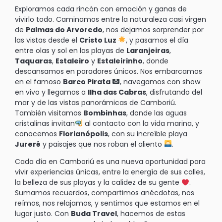
Exploramos cada rincón con emoción y ganas de
vivirlo todo. Caminamos entre la naturaleza casi virgen
de
Palmas do Arvoredo
, nos dejamos sorprender por
las vistas desde el
Cristo Luz
, y pasamos el día
entre olas y sol en las playas de
Laranjeiras
,
Taquaras
,
Estaleiro
y
Estaleirinho
, donde
descansamos en paradores únicos. Nos embarcamos
en el famoso
Barco Pirata
, navegamos con show
en vivo y llegamos a
Ilha das Cabras
, disfrutando del
mar y de las vistas panorámicas de Camboriú.
También visitamos
Bombinhas
, donde las aguas
cristalinas invitan
al contacto con la vida marina, y
conocemos
Florianópolis
, con su increíble playa
Jurerê
y paisajes que nos roban el aliento
.
Cada día en Camboriú es una nueva oportunidad para
vivir experiencias únicas, entre la energía de sus calles,
la belleza de sus playas y la calidez de su gente
.
Sumamos recuerdos, compartimos anécdotas, nos
reímos, nos relajamos, y sentimos que estamos en el
lugar justo. Con
Buda Travel
, hacemos de estas