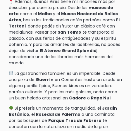
Además, Buenos Aires tiene mil rincones más por
descubrir por cuenta propia. Desde los
museos de
arte
como el
Malba
y el
Museo Nacional de Bellas
Artes
, hasta los tradicionales cafés porteños como
El
Tortoni
, donde podés disfrutar un clásico café con
medialunas. Pasear por
San Telmo
te transporta al
pasado, con sus ferias de antigüedades y su espíritu
bohemio. Y para los amantes de las librerías, no podés
dejar de visitar
El Ateneo Grand Splendid
,
considerada una de las librerías más hermosas del
mundo.
La gastronomía también es un imperdible. Desde
una pizza de
Guerrín
en Corrientes hasta un asado en
alguna parrilla típica, Buenos Aires es un verdadero
paraíso culinario. Y para los más golosos, nada como
un buen helado artesanal en
Cadore
o
Rapa Nui
.
Si preferís un momento de tranquilidad, el
Jardín
Botánico
, el
Rosedal de Palermo
o una caminata
por los bosques de
Parque Tres de Febrero
te
conectan con la naturaleza en medio de la gran