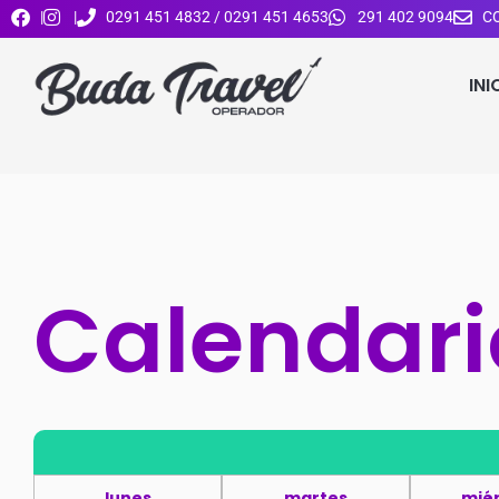
|
|
0291 451 4832 / 0291 451 4653
291 402 9094
C
INI
Calendari
lunes
martes
mié