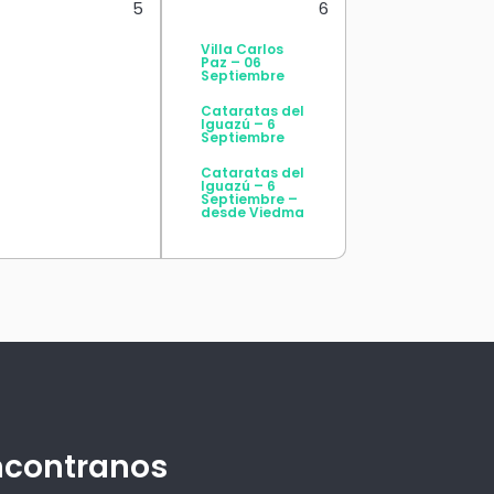
5
6
Villa Carlos
Paz – 06
Septiembre
Cataratas del
Iguazú – 6
Septiembre
Cataratas del
Iguazú – 6
Septiembre –
desde Viedma
ncontranos