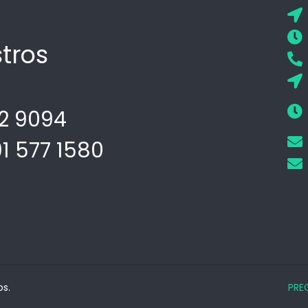
tros
02 9094
91 577 1580
os.
PRE