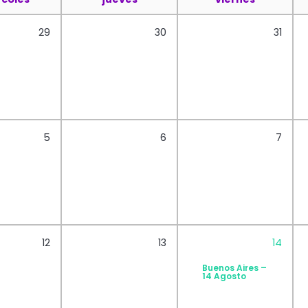
29
30
31
5
6
7
12
13
14
Buenos Aires –
14 Agosto