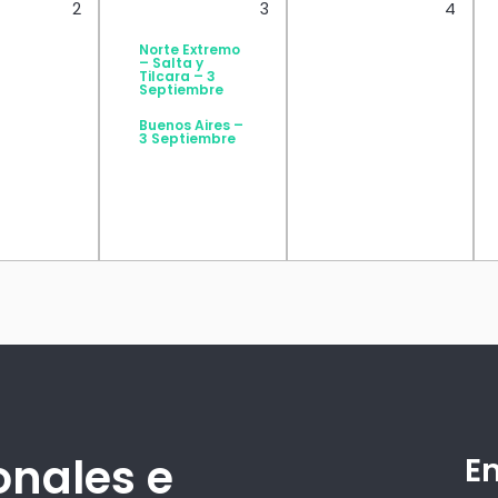
2
3
4
Norte Extremo
– Salta y
Tilcara – 3
Septiembre
Buenos Aires –
3 Septiembre
onales e
E