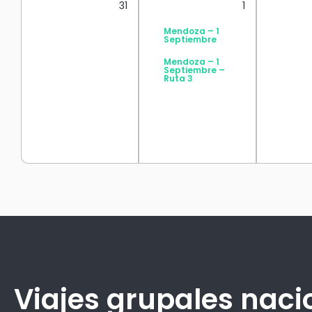
31
1
Mendoza – 1
Septiembre
Mendoza – 1
Septiembre –
Ruta 3
Viajes grupales naci