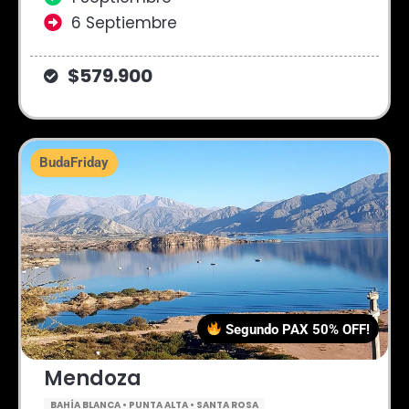
6 Septiembre
$579.900
BudaFriday
Segundo PAX 50% OFF!
Mendoza
BAHÍA BLANCA • PUNTA ALTA • SANTA ROSA