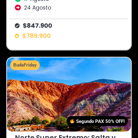
24 Agosto
$847.900
$789.900
BudaFriday
Segundo PAX 50% OFF!
Norte Super Extremo: Salta y