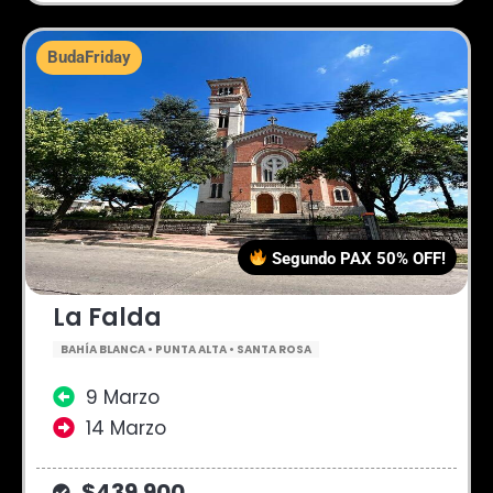
BudaFriday
Segundo PAX 50% OFF!
La Falda
BAHÍA BLANCA • PUNTA ALTA • SANTA ROSA
9 Marzo
14 Marzo
$439.900