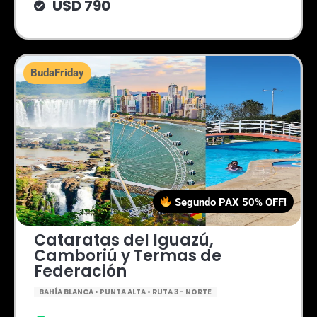
U$D 790
BudaFriday
Segundo PAX 50% OFF!
Cataratas del Iguazú,
Camboriú y Termas de
Federación
BAHÍA BLANCA • PUNTA ALTA • RUTA 3 - NORTE