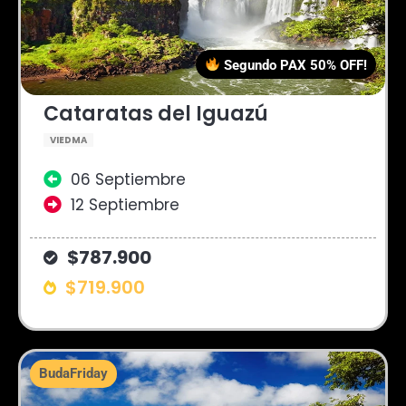
Segundo PAX 50% OFF!
Cataratas del Iguazú
VIEDMA
06 Septiembre
12 Septiembre
$787.900
$719.900
BudaFriday