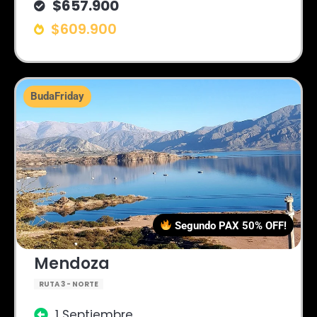
$657.900
$609.900
BudaFriday
Segundo PAX 50% OFF!
Mendoza
RUTA 3 - NORTE
1 Septiembre